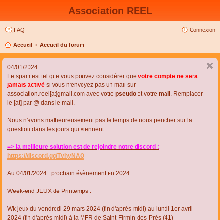
Association REEL
FAQ
Connexion
Accueil
Accueil du forum
04/01/2024 :
Le spam est tel que vous pouvez considérer que
votre compte ne sera
jamais activé
si vous n'envoyez pas un mail sur
association.reel[at]gmail.com avec votre
pseudo
et votre
mail
. Remplacer
le [at] par @ dans le mail.
Nous n'avons malheureusement pas le temps de nous pencher sur la
question dans les jours qui viennent.
=> la meilleure solution est de rejoindre notre discord :
https://discord.gg/TvhyNAQ
Au 04/01/2024 : prochain évènement en 2024
Week-end JEUX de Printemps :
Wk jeux du vendredi 29 mars 2024 (fin d'après-midi) au lundi 1er avril
2024 (fin d'après-midi) à la MFR de Saint-Firmin-des-Près (41)