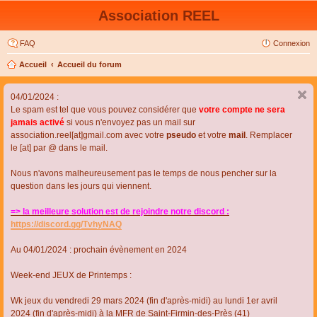
Association REEL
FAQ
Connexion
Accueil
Accueil du forum
04/01/2024 :
Le spam est tel que vous pouvez considérer que
votre compte ne sera
jamais activé
si vous n'envoyez pas un mail sur
association.reel[at]gmail.com avec votre
pseudo
et votre
mail
. Remplacer
le [at] par @ dans le mail.
Nous n'avons malheureusement pas le temps de nous pencher sur la
question dans les jours qui viennent.
=> la meilleure solution est de rejoindre notre discord :
https://discord.gg/TvhyNAQ
Au 04/01/2024 : prochain évènement en 2024
Week-end JEUX de Printemps :
Wk jeux du vendredi 29 mars 2024 (fin d'après-midi) au lundi 1er avril
2024 (fin d'après-midi) à la MFR de Saint-Firmin-des-Près (41)