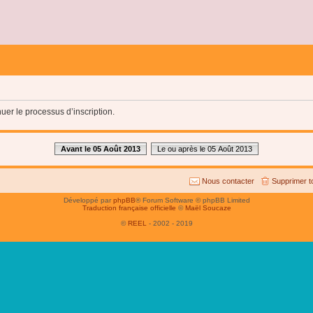
uer le processus d’inscription.
Avant le 05 Août 2013
Le ou après le 05 Août 2013
Nous contacter
Supprimer t
Développé par
phpBB
® Forum Software © phpBB Limited
Traduction française officielle
©
Maël Soucaze
©
REEL
- 2002 - 2019