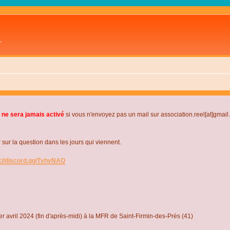
L
 ne sera jamais activé
si vous n'envoyez pas un mail sur association.reel[at]gmai
r la question dans les jours qui viennent.
s://discord.gg/TvhyNAQ
r avril 2024 (fin d'après-midi) à la MFR de Saint-Firmin-des-Près (41)