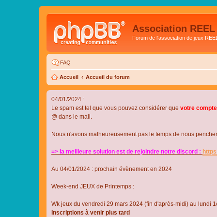
Association REEL
Forum de l'association de jeux REE
FAQ
Accueil
Accueil du forum
04/01/2024 :
Le spam est tel que vous pouvez considérer que
votre compte
@ dans le mail.
Nous n'avons malheureusement pas le temps de nous pencher su
=> la meilleure solution est de rejoindre notre discord :
http
Au 04/01/2024 : prochain évènement en 2024
Week-end JEUX de Printemps :
Wk jeux du vendredi 29 mars 2024 (fin d'après-midi) au lundi 1e
Inscriptions à venir plus tard