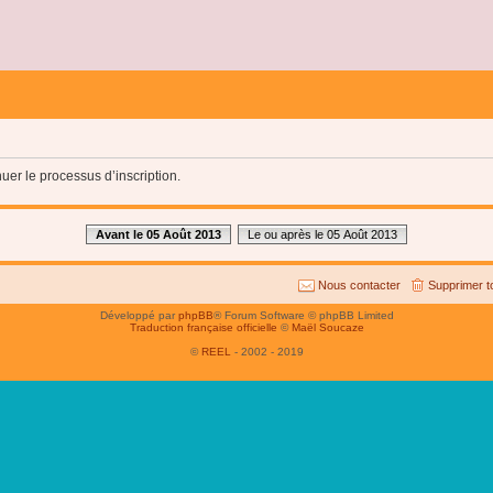
uer le processus d’inscription.
Avant le 05 Août 2013
Le ou après le 05 Août 2013
Nous contacter
Supprimer t
Développé par
phpBB
® Forum Software © phpBB Limited
Traduction française officielle
©
Maël Soucaze
©
REEL
- 2002 - 2019