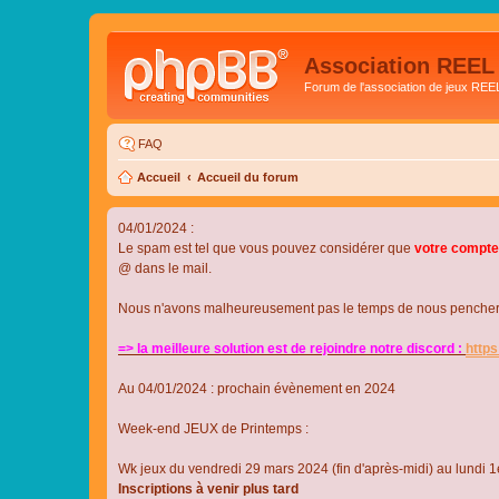
Association REEL
Forum de l'association de jeux REE
FAQ
Accueil
Accueil du forum
04/01/2024 :
Le spam est tel que vous pouvez considérer que
votre compte
@ dans le mail.
Nous n'avons malheureusement pas le temps de nous pencher su
=> la meilleure solution est de rejoindre notre discord :
http
Au 04/01/2024 : prochain évènement en 2024
Week-end JEUX de Printemps :
Wk jeux du vendredi 29 mars 2024 (fin d'après-midi) au lundi 1e
Inscriptions à venir plus tard