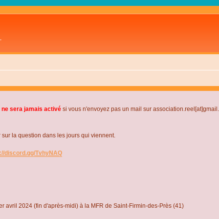
L
 ne sera jamais activé
si vous n'envoyez pas un mail sur association.reel[at]gmai
r la question dans les jours qui viennent.
s://discord.gg/TvhyNAQ
r avril 2024 (fin d'après-midi) à la MFR de Saint-Firmin-des-Près (41)