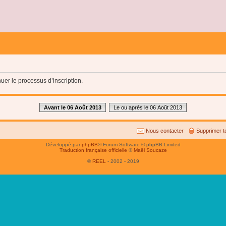
uer le processus d’inscription.
Avant le 06 Août 2013
Le ou après le 06 Août 2013
Nous contacter
Supprimer t
Développé par
phpBB
® Forum Software © phpBB Limited
Traduction française officielle
©
Maël Soucaze
©
REEL
- 2002 - 2019