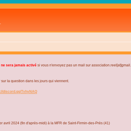
L
 ne sera jamais activé
si vous n'envoyez pas un mail sur association.reel[at]gmai
r la question dans les jours qui viennent.
s://discord.gg/TvhyNAQ
r avril 2024 (fin d'après-midi) à la MFR de Saint-Firmin-des-Près (41)