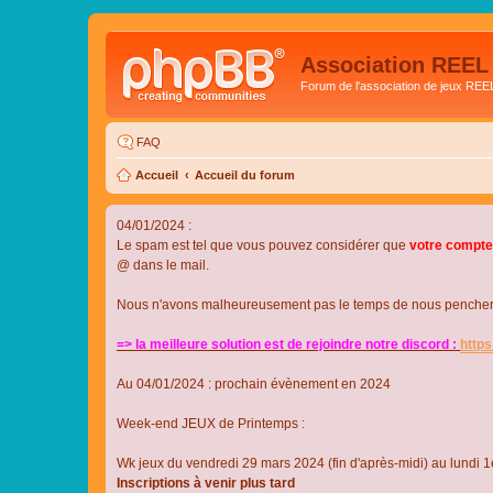
Association REEL
Forum de l'association de jeux REE
FAQ
Accueil
Accueil du forum
04/01/2024 :
Le spam est tel que vous pouvez considérer que
votre compte
@ dans le mail.
Nous n'avons malheureusement pas le temps de nous pencher su
=> la meilleure solution est de rejoindre notre discord :
http
Au 04/01/2024 : prochain évènement en 2024
Week-end JEUX de Printemps :
Wk jeux du vendredi 29 mars 2024 (fin d'après-midi) au lundi 1e
Inscriptions à venir plus tard