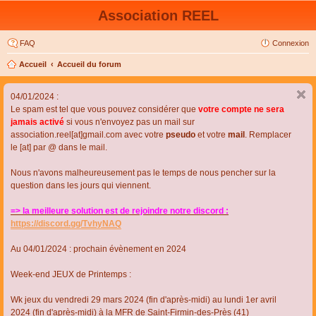
Association REEL
FAQ
Connexion
Accueil
Accueil du forum
04/01/2024 :
Le spam est tel que vous pouvez considérer que
votre compte ne sera
jamais activé
si vous n'envoyez pas un mail sur
association.reel[at]gmail.com avec votre
pseudo
et votre
mail
. Remplacer
le [at] par @ dans le mail.
Nous n'avons malheureusement pas le temps de nous pencher sur la
question dans les jours qui viennent.
=> la meilleure solution est de rejoindre notre discord :
https://discord.gg/TvhyNAQ
Au 04/01/2024 : prochain évènement en 2024
Week-end JEUX de Printemps :
Wk jeux du vendredi 29 mars 2024 (fin d'après-midi) au lundi 1er avril
2024 (fin d'après-midi) à la MFR de Saint-Firmin-des-Près (41)