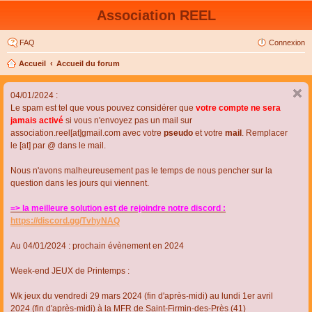
Association REEL
FAQ
Connexion
Accueil
Accueil du forum
04/01/2024 :
Le spam est tel que vous pouvez considérer que
votre compte ne sera
jamais activé
si vous n'envoyez pas un mail sur
association.reel[at]gmail.com avec votre
pseudo
et votre
mail
. Remplacer
le [at] par @ dans le mail.
Nous n'avons malheureusement pas le temps de nous pencher sur la
question dans les jours qui viennent.
=> la meilleure solution est de rejoindre notre discord :
https://discord.gg/TvhyNAQ
Au 04/01/2024 : prochain évènement en 2024
Week-end JEUX de Printemps :
Wk jeux du vendredi 29 mars 2024 (fin d'après-midi) au lundi 1er avril
2024 (fin d'après-midi) à la MFR de Saint-Firmin-des-Près (41)