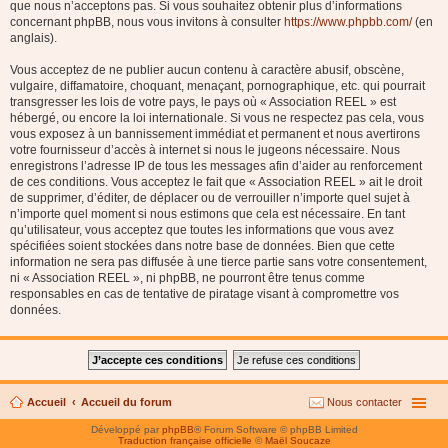
que nous n’acceptons pas. Si vous souhaitez obtenir plus d’informations
concernant phpBB, nous vous invitons à consulter
https://www.phpbb.com/
(en
anglais).
Vous acceptez de ne publier aucun contenu à caractère abusif, obscène,
vulgaire, diffamatoire, choquant, menaçant, pornographique, etc. qui pourrait
transgresser les lois de votre pays, le pays où « Association REEL » est
hébergé, ou encore la loi internationale. Si vous ne respectez pas cela, vous
vous exposez à un bannissement immédiat et permanent et nous avertirons
votre fournisseur d’accès à internet si nous le jugeons nécessaire. Nous
enregistrons l’adresse IP de tous les messages afin d’aider au renforcement
de ces conditions. Vous acceptez le fait que « Association REEL » ait le droit
de supprimer, d’éditer, de déplacer ou de verrouiller n’importe quel sujet à
n’importe quel moment si nous estimons que cela est nécessaire. En tant
qu’utilisateur, vous acceptez que toutes les informations que vous avez
spécifiées soient stockées dans notre base de données. Bien que cette
information ne sera pas diffusée à une tierce partie sans votre consentement,
ni « Association REEL », ni phpBB, ne pourront être tenus comme
responsables en cas de tentative de piratage visant à compromettre vos
données.
Accueil
Accueil du forum
Nous contacter
Développé par
phpBB
® Forum Software © phpBB Limited
Traduction française officielle
©
Maël Soucaze