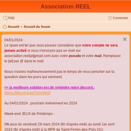
Association REEL
FAQ
Connexion
Accueil
Accueil du forum
04/01/2024 :
Le spam est tel que vous pouvez considérer que
votre compte ne sera
jamais activé
si vous n'envoyez pas un mail sur
association.reel[at]gmail.com avec votre
pseudo
et votre
mail
. Remplacer
le [at] par @ dans le mail.
Nous n'avons malheureusement pas le temps de nous pencher sur la
question dans les jours qui viennent.
=> la meilleure solution est de rejoindre notre discord :
https://discord.gg/TvhyNAQ
Au 04/01/2024 : prochain évènement en 2024
Week-end JEUX de Printemps :
Wk jeux du vendredi 29 mars 2024 (fin d'après-midi) au lundi 1er avril
2024 (fin d'après-midi) à la MFR de Saint-Firmin-des-Près (41)