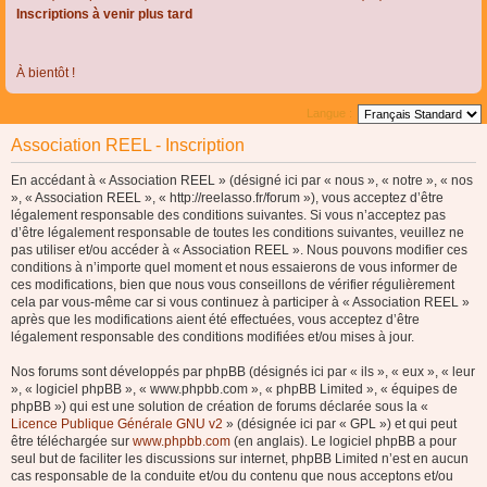
Inscriptions à venir plus tard
À bientôt !
Langue :
Association REEL - Inscription
En accédant à « Association REEL » (désigné ici par « nous », « notre », « nos
», « Association REEL », « http://reelasso.fr/forum »), vous acceptez d’être
légalement responsable des conditions suivantes. Si vous n’acceptez pas
d’être légalement responsable de toutes les conditions suivantes, veuillez ne
pas utiliser et/ou accéder à « Association REEL ». Nous pouvons modifier ces
conditions à n’importe quel moment et nous essaierons de vous informer de
ces modifications, bien que nous vous conseillons de vérifier régulièrement
cela par vous-même car si vous continuez à participer à « Association REEL »
après que les modifications aient été effectuées, vous acceptez d’être
légalement responsable des conditions modifiées et/ou mises à jour.
Nos forums sont développés par phpBB (désignés ici par « ils », « eux », « leur
», « logiciel phpBB », « www.phpbb.com », « phpBB Limited », « équipes de
phpBB ») qui est une solution de création de forums déclarée sous la «
Licence Publique Générale GNU v2
» (désignée ici par « GPL ») et qui peut
être téléchargée sur
www.phpbb.com
(en anglais). Le logiciel phpBB a pour
seul but de faciliter les discussions sur internet, phpBB Limited n’est en aucun
cas responsable de la conduite et/ou du contenu que nous acceptons et/ou