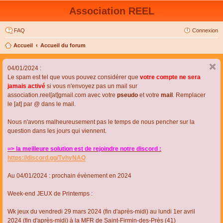
Association REEL
FAQ
Connexion
Accueil
Accueil du forum
04/01/2024 :
Le spam est tel que vous pouvez considérer que
votre compte ne sera
jamais activé
si vous n'envoyez pas un mail sur
association.reel[at]gmail.com avec votre
pseudo
et votre
mail
. Remplacer
le [at] par @ dans le mail.
Nous n'avons malheureusement pas le temps de nous pencher sur la
question dans les jours qui viennent.
=> la meilleure solution est de rejoindre notre discord :
https://discord.gg/TvhyNAQ
Au 04/01/2024 : prochain évènement en 2024
Week-end JEUX de Printemps :
Wk jeux du vendredi 29 mars 2024 (fin d'après-midi) au lundi 1er avril
2024 (fin d'après-midi) à la MFR de Saint-Firmin-des-Près (41)