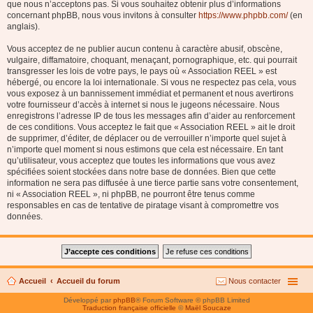
que nous n’acceptons pas. Si vous souhaitez obtenir plus d’informations
concernant phpBB, nous vous invitons à consulter
https://www.phpbb.com/
(en
anglais).
Vous acceptez de ne publier aucun contenu à caractère abusif, obscène,
vulgaire, diffamatoire, choquant, menaçant, pornographique, etc. qui pourrait
transgresser les lois de votre pays, le pays où « Association REEL » est
hébergé, ou encore la loi internationale. Si vous ne respectez pas cela, vous
vous exposez à un bannissement immédiat et permanent et nous avertirons
votre fournisseur d’accès à internet si nous le jugeons nécessaire. Nous
enregistrons l’adresse IP de tous les messages afin d’aider au renforcement
de ces conditions. Vous acceptez le fait que « Association REEL » ait le droit
de supprimer, d’éditer, de déplacer ou de verrouiller n’importe quel sujet à
n’importe quel moment si nous estimons que cela est nécessaire. En tant
qu’utilisateur, vous acceptez que toutes les informations que vous avez
spécifiées soient stockées dans notre base de données. Bien que cette
information ne sera pas diffusée à une tierce partie sans votre consentement,
ni « Association REEL », ni phpBB, ne pourront être tenus comme
responsables en cas de tentative de piratage visant à compromettre vos
données.
Accueil
Accueil du forum
Nous contacter
Développé par
phpBB
® Forum Software © phpBB Limited
Traduction française officielle
©
Maël Soucaze