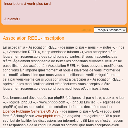
Inscriptions à venir plus tard
À bientôt !
Langue :
Association REEL - Inscription
En accédant à « Association REEL » (désigné ici par « nous », « notre », « nos
», « Association REEL », « http://reelasso.fr/forum »), vous acceptez d’être
légalement responsable des conditions suivantes. Si vous n’acceptez pas
d’être légalement responsable de toutes les conditions suivantes, veuillez ne
pas utiliser et/ou accéder à « Association REEL ». Nous pouvons modifier ces
conditions à n’importe quel moment et nous essaierons de vous informer de
ces modifications, bien que nous vous conseillons de vérifier régulièrement
cela par vous-même car si vous continuez à participer à « Association REEL »
après que les modifications aient été effectuées, vous acceptez d’être
légalement responsable des conditions modifiées et/ou mises à jour.
Nos forums sont développés par phpBB (désignés ici par « ils », « eux », « leur
», « logiciel phpBB », « www.phpbb.com », « phpBB Limited », « équipes de
phpBB ») qui est une solution de création de forums déclarée sous la «
Licence Publique Générale GNU v2
» (désignée ici par « GPL ») et qui peut
être téléchargée sur
www.phpbb.com
(en anglais). Le logiciel phpBB a pour
seul but de faciliter les discussions sur internet, phpBB Limited n’est en aucun
cas responsable de la conduite et/ou du contenu que nous acceptons et/ou