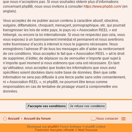
que nous n’acceptons pas. Si vous souhaitez obtenir plus d’informations
concernant phpBB, nous vous invitons à consulter
https://www.phpbb.com/
(en
anglais).
Vous acceptez de ne publier aucun contenu à caractère abusif, obscène,
vulgaire, diffamatoire, choquant, menaçant, pornographique, etc. qui pourrait
transgresser les lois de votre pays, le pays où « Association REEL » est
hébergé, ou encore la loi internationale. Si vous ne respectez pas cela, vous
vous exposez à un bannissement immédiat et permanent et nous avertirons
votre fournisseur d’accès à internet si nous le jugeons nécessaire. Nous
enregistrons l’adresse IP de tous les messages afin d’aider au renforcement
de ces conditions. Vous acceptez le fait que « Association REEL » ait le droit
de supprimer, d’éditer, de déplacer ou de verrouiller n’importe quel sujet à
n’importe quel moment si nous estimons que cela est nécessaire. En tant
qu’utilisateur, vous acceptez que toutes les informations que vous avez
spécifiées soient stockées dans notre base de données. Bien que cette
information ne sera pas diffusée à une tierce partie sans votre consentement,
ni « Association REEL », ni phpBB, ne pourront être tenus comme
responsables en cas de tentative de piratage visant à compromettre vos
données.
Accueil
Accueil du forum
Nous contacter
Développé par
phpBB
® Forum Software © phpBB Limited
Traduction française officielle
©
Maël Soucaze