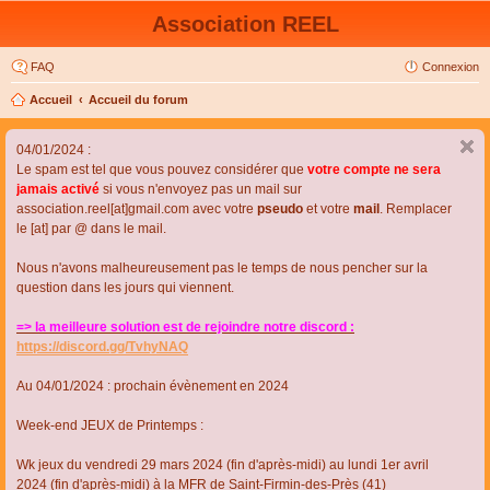
Association REEL
FAQ
Connexion
Accueil
Accueil du forum
04/01/2024 :
Le spam est tel que vous pouvez considérer que
votre compte ne sera
jamais activé
si vous n'envoyez pas un mail sur
association.reel[at]gmail.com avec votre
pseudo
et votre
mail
. Remplacer
le [at] par @ dans le mail.
Nous n'avons malheureusement pas le temps de nous pencher sur la
question dans les jours qui viennent.
=> la meilleure solution est de rejoindre notre discord :
https://discord.gg/TvhyNAQ
Au 04/01/2024 : prochain évènement en 2024
Week-end JEUX de Printemps :
Wk jeux du vendredi 29 mars 2024 (fin d'après-midi) au lundi 1er avril
2024 (fin d'après-midi) à la MFR de Saint-Firmin-des-Près (41)