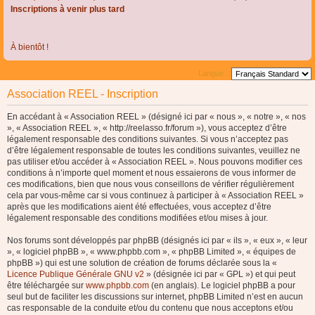
Inscriptions à venir plus tard
À bientôt !
Langue :
Association REEL - Inscription
En accédant à « Association REEL » (désigné ici par « nous », « notre », « nos
», « Association REEL », « http://reelasso.fr/forum »), vous acceptez d’être
légalement responsable des conditions suivantes. Si vous n’acceptez pas
d’être légalement responsable de toutes les conditions suivantes, veuillez ne
pas utiliser et/ou accéder à « Association REEL ». Nous pouvons modifier ces
conditions à n’importe quel moment et nous essaierons de vous informer de
ces modifications, bien que nous vous conseillons de vérifier régulièrement
cela par vous-même car si vous continuez à participer à « Association REEL »
après que les modifications aient été effectuées, vous acceptez d’être
légalement responsable des conditions modifiées et/ou mises à jour.
Nos forums sont développés par phpBB (désignés ici par « ils », « eux », « leur
», « logiciel phpBB », « www.phpbb.com », « phpBB Limited », « équipes de
phpBB ») qui est une solution de création de forums déclarée sous la «
Licence Publique Générale GNU v2
» (désignée ici par « GPL ») et qui peut
être téléchargée sur
www.phpbb.com
(en anglais). Le logiciel phpBB a pour
seul but de faciliter les discussions sur internet, phpBB Limited n’est en aucun
cas responsable de la conduite et/ou du contenu que nous acceptons et/ou