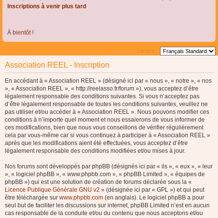
Inscriptions à venir plus tard
À bientôt !
Langue :
Association REEL - Inscription
En accédant à « Association REEL » (désigné ici par « nous », « notre », « nos
», « Association REEL », « http://reelasso.fr/forum »), vous acceptez d’être
légalement responsable des conditions suivantes. Si vous n’acceptez pas
d’être légalement responsable de toutes les conditions suivantes, veuillez ne
pas utiliser et/ou accéder à « Association REEL ». Nous pouvons modifier ces
conditions à n’importe quel moment et nous essaierons de vous informer de
ces modifications, bien que nous vous conseillons de vérifier régulièrement
cela par vous-même car si vous continuez à participer à « Association REEL »
après que les modifications aient été effectuées, vous acceptez d’être
légalement responsable des conditions modifiées et/ou mises à jour.
Nos forums sont développés par phpBB (désignés ici par « ils », « eux », « leur
», « logiciel phpBB », « www.phpbb.com », « phpBB Limited », « équipes de
phpBB ») qui est une solution de création de forums déclarée sous la «
Licence Publique Générale GNU v2
» (désignée ici par « GPL ») et qui peut
être téléchargée sur
www.phpbb.com
(en anglais). Le logiciel phpBB a pour
seul but de faciliter les discussions sur internet, phpBB Limited n’est en aucun
cas responsable de la conduite et/ou du contenu que nous acceptons et/ou