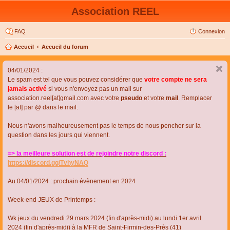
Association REEL
FAQ
Connexion
Accueil
Accueil du forum
04/01/2024 :
Le spam est tel que vous pouvez considérer que
votre compte ne sera
jamais activé
si vous n'envoyez pas un mail sur
association.reel[at]gmail.com avec votre
pseudo
et votre
mail
. Remplacer
le [at] par @ dans le mail.
Nous n'avons malheureusement pas le temps de nous pencher sur la
question dans les jours qui viennent.
=> la meilleure solution est de rejoindre notre discord :
https://discord.gg/TvhyNAQ
Au 04/01/2024 : prochain évènement en 2024
Week-end JEUX de Printemps :
Wk jeux du vendredi 29 mars 2024 (fin d'après-midi) au lundi 1er avril
2024 (fin d'après-midi) à la MFR de Saint-Firmin-des-Près (41)