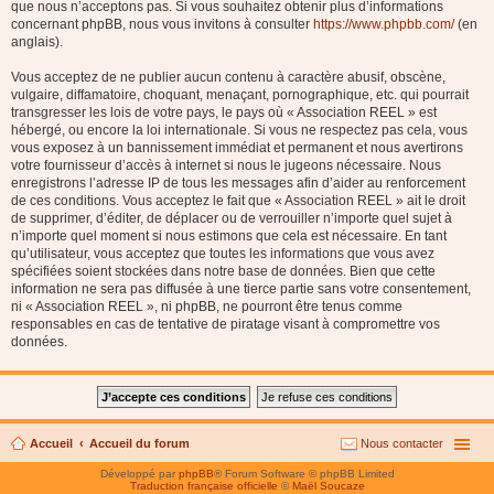
que nous n’acceptons pas. Si vous souhaitez obtenir plus d’informations
concernant phpBB, nous vous invitons à consulter
https://www.phpbb.com/
(en
anglais).
Vous acceptez de ne publier aucun contenu à caractère abusif, obscène,
vulgaire, diffamatoire, choquant, menaçant, pornographique, etc. qui pourrait
transgresser les lois de votre pays, le pays où « Association REEL » est
hébergé, ou encore la loi internationale. Si vous ne respectez pas cela, vous
vous exposez à un bannissement immédiat et permanent et nous avertirons
votre fournisseur d’accès à internet si nous le jugeons nécessaire. Nous
enregistrons l’adresse IP de tous les messages afin d’aider au renforcement
de ces conditions. Vous acceptez le fait que « Association REEL » ait le droit
de supprimer, d’éditer, de déplacer ou de verrouiller n’importe quel sujet à
n’importe quel moment si nous estimons que cela est nécessaire. En tant
qu’utilisateur, vous acceptez que toutes les informations que vous avez
spécifiées soient stockées dans notre base de données. Bien que cette
information ne sera pas diffusée à une tierce partie sans votre consentement,
ni « Association REEL », ni phpBB, ne pourront être tenus comme
responsables en cas de tentative de piratage visant à compromettre vos
données.
Accueil
Accueil du forum
Nous contacter
Développé par
phpBB
® Forum Software © phpBB Limited
Traduction française officielle
©
Maël Soucaze