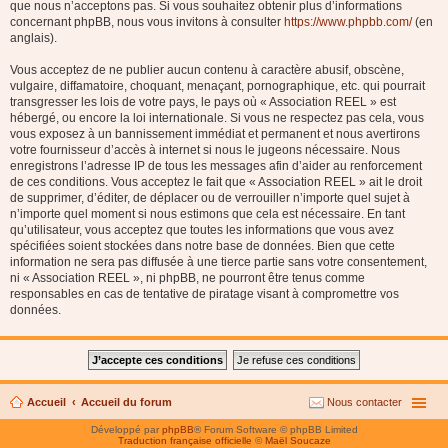
que nous n’acceptons pas. Si vous souhaitez obtenir plus d’informations
concernant phpBB, nous vous invitons à consulter
https://www.phpbb.com/
(en
anglais).
Vous acceptez de ne publier aucun contenu à caractère abusif, obscène,
vulgaire, diffamatoire, choquant, menaçant, pornographique, etc. qui pourrait
transgresser les lois de votre pays, le pays où « Association REEL » est
hébergé, ou encore la loi internationale. Si vous ne respectez pas cela, vous
vous exposez à un bannissement immédiat et permanent et nous avertirons
votre fournisseur d’accès à internet si nous le jugeons nécessaire. Nous
enregistrons l’adresse IP de tous les messages afin d’aider au renforcement
de ces conditions. Vous acceptez le fait que « Association REEL » ait le droit
de supprimer, d’éditer, de déplacer ou de verrouiller n’importe quel sujet à
n’importe quel moment si nous estimons que cela est nécessaire. En tant
qu’utilisateur, vous acceptez que toutes les informations que vous avez
spécifiées soient stockées dans notre base de données. Bien que cette
information ne sera pas diffusée à une tierce partie sans votre consentement,
ni « Association REEL », ni phpBB, ne pourront être tenus comme
responsables en cas de tentative de piratage visant à compromettre vos
données.
Accueil
Accueil du forum
Nous contacter
Développé par
phpBB
® Forum Software © phpBB Limited
Traduction française officielle
©
Maël Soucaze