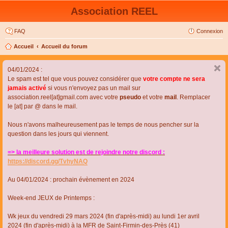
Association REEL
FAQ
Connexion
Accueil
Accueil du forum
04/01/2024 :
Le spam est tel que vous pouvez considérer que
votre compte ne sera
jamais activé
si vous n'envoyez pas un mail sur
association.reel[at]gmail.com avec votre
pseudo
et votre
mail
. Remplacer
le [at] par @ dans le mail.
Nous n'avons malheureusement pas le temps de nous pencher sur la
question dans les jours qui viennent.
=> la meilleure solution est de rejoindre notre discord :
https://discord.gg/TvhyNAQ
Au 04/01/2024 : prochain évènement en 2024
Week-end JEUX de Printemps :
Wk jeux du vendredi 29 mars 2024 (fin d'après-midi) au lundi 1er avril
2024 (fin d'après-midi) à la MFR de Saint-Firmin-des-Près (41)