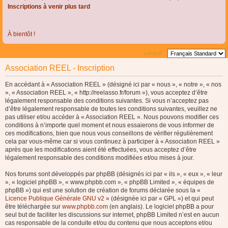
Inscriptions à venir plus tard
À bientôt !
Langue :
Association REEL - Inscription
En accédant à « Association REEL » (désigné ici par « nous », « notre », « nos
», « Association REEL », « http://reelasso.fr/forum »), vous acceptez d’être
légalement responsable des conditions suivantes. Si vous n’acceptez pas
d’être légalement responsable de toutes les conditions suivantes, veuillez ne
pas utiliser et/ou accéder à « Association REEL ». Nous pouvons modifier ces
conditions à n’importe quel moment et nous essaierons de vous informer de
ces modifications, bien que nous vous conseillons de vérifier régulièrement
cela par vous-même car si vous continuez à participer à « Association REEL »
après que les modifications aient été effectuées, vous acceptez d’être
légalement responsable des conditions modifiées et/ou mises à jour.
Nos forums sont développés par phpBB (désignés ici par « ils », « eux », « leur
», « logiciel phpBB », « www.phpbb.com », « phpBB Limited », « équipes de
phpBB ») qui est une solution de création de forums déclarée sous la «
Licence Publique Générale GNU v2
» (désignée ici par « GPL ») et qui peut
être téléchargée sur
www.phpbb.com
(en anglais). Le logiciel phpBB a pour
seul but de faciliter les discussions sur internet, phpBB Limited n’est en aucun
cas responsable de la conduite et/ou du contenu que nous acceptons et/ou