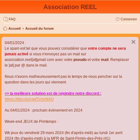
Association REEL
FAQ
Connexion
Accueil
Accueil du forum
04/01/2024 :
Le spam est tel que vous pouvez considérer que
votre compte ne sera
jamais activé
si vous n'envoyez pas un mail sur
association.reel[at]gmail.com avec votre
pseudo
et votre
mail
. Remplacer
le [at] par @ dans le mail.
Nous n'avons malheureusement pas le temps de nous pencher sur la
question dans les jours qui viennent.
=> la meilleure solution est de rejoindre notre discord :
https://discord.gg/TvhyNAQ
Au 04/01/2024 : prochain évènement en 2024
Week-end JEUX de Printemps :
Wk jeux du vendredi 29 mars 2024 (fin d'après-midi) au lundi 1er avril
2024 (fin d'après-midi) à la MFR de Saint-Firmin-des-Près (41)