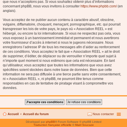
que nous n’acceptons pas. Si vous souhaitez obtenir plus d’informations
concernant phpBB, nous vous invitons à consulter
https://www.phpbb.com/
(en
anglais).
Vous acceptez de ne publier aucun contenu à caractère abusif, obscène,
vulgaire, diffamatoire, choquant, menaçant, pornographique, etc. qui pourrait
transgresser les lois de votre pays, le pays où « Association REEL » est
hébergé, ou encore la loi internationale. Si vous ne respectez pas cela, vous
vous exposez à un bannissement immédiat et permanent et nous avertirons
votre fournisseur d’accès à internet si nous le jugeons nécessaire. Nous
enregistrons l’adresse IP de tous les messages afin d’aider au renforcement
de ces conditions. Vous acceptez le fait que « Association REEL » ait le droit
de supprimer, d’éditer, de déplacer ou de verrouiller n’importe quel sujet à
n’importe quel moment si nous estimons que cela est nécessaire. En tant
qu’utilisateur, vous acceptez que toutes les informations que vous avez
spécifiées soient stockées dans notre base de données. Bien que cette
information ne sera pas diffusée à une tierce partie sans votre consentement,
ni « Association REEL », ni phpBB, ne pourront être tenus comme
responsables en cas de tentative de piratage visant à compromettre vos
données.
Accueil
Accueil du forum
Nous contacter
Développé par
phpBB
® Forum Software © phpBB Limited
Traduction française officielle
©
Maël Soucaze