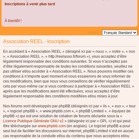
Inscriptions à venir plus tard
À bientôt !
Langue :
Association REEL - Inscription
En accédant à « Association REEL » (désigné ici par « nous », « notre », « nos
», « Association REEL », « http://reelasso.fr/forum »), vous acceptez d’être
légalement responsable des conditions suivantes. Si vous n’acceptez pas
d’être légalement responsable de toutes les conditions suivantes, veuillez ne
pas utiliser et/ou accéder à « Association REEL ». Nous pouvons modifier ces
conditions à n’importe quel moment et nous essaierons de vous informer de
ces modifications, bien que nous vous conseillons de vérifier régulièrement
cela par vous-même car si vous continuez à participer à « Association REEL »
après que les modifications aient été effectuées, vous acceptez d’être
légalement responsable des conditions modifiées et/ou mises à jour.
Nos forums sont développés par phpBB (désignés ici par « ils », « eux », « leur
», « logiciel phpBB », « www.phpbb.com », « phpBB Limited », « équipes de
phpBB ») qui est une solution de création de forums déclarée sous la «
Licence Publique Générale GNU v2
» (désignée ici par « GPL ») et qui peut
être téléchargée sur
www.phpbb.com
(en anglais). Le logiciel phpBB a pour
seul but de faciliter les discussions sur internet, phpBB Limited n’est en aucun
cas responsable de la conduite et/ou du contenu que nous acceptons et/ou