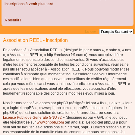
Inscriptions à venir plus tard
À bientôt !
Langue :
Association REEL - Inscription
En accédant à « Association REEL » (désigné ici par « nous », « notre », « nos
», « Association REEL », « http://reelasso.fr/forum »), vous acceptez d’être
légalement responsable des conditions suivantes. Si vous n’acceptez pas
d’être légalement responsable de toutes les conditions suivantes, veuillez ne
pas utiliser et/ou accéder à « Association REEL ». Nous pouvons modifier ces
conditions à n’importe quel moment et nous essaierons de vous informer de
ces modifications, bien que nous vous conseillons de vérifier régulièrement
cela par vous-même car si vous continuez à participer à « Association REEL »
après que les modifications aient été effectuées, vous acceptez d’être
légalement responsable des conditions modifiées et/ou mises à jour.
Nos forums sont développés par phpBB (désignés ici par « ils », « eux », « leur
», « logiciel phpBB », « www.phpbb.com », « phpBB Limited », « équipes de
phpBB ») qui est une solution de création de forums déclarée sous la «
Licence Publique Générale GNU v2
» (désignée ici par « GPL ») et qui peut
être téléchargée sur
www.phpbb.com
(en anglais). Le logiciel phpBB a pour
seul but de faciliter les discussions sur internet, phpBB Limited n’est en aucun
cas responsable de la conduite et/ou du contenu que nous acceptons et/ou