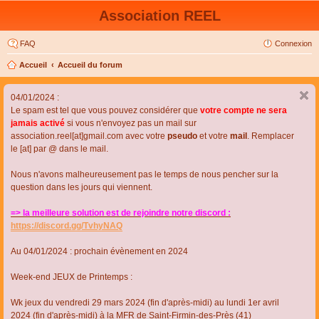
Association REEL
FAQ
Connexion
Accueil
Accueil du forum
04/01/2024 :
Le spam est tel que vous pouvez considérer que
votre compte ne sera
jamais activé
si vous n'envoyez pas un mail sur
association.reel[at]gmail.com avec votre
pseudo
et votre
mail
. Remplacer
le [at] par @ dans le mail.
Nous n'avons malheureusement pas le temps de nous pencher sur la
question dans les jours qui viennent.
=> la meilleure solution est de rejoindre notre discord :
https://discord.gg/TvhyNAQ
Au 04/01/2024 : prochain évènement en 2024
Week-end JEUX de Printemps :
Wk jeux du vendredi 29 mars 2024 (fin d'après-midi) au lundi 1er avril
2024 (fin d'après-midi) à la MFR de Saint-Firmin-des-Près (41)