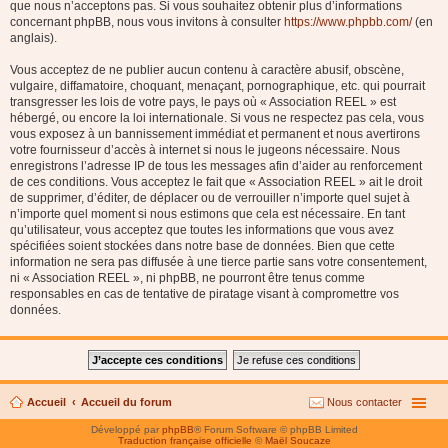
que nous n’acceptons pas. Si vous souhaitez obtenir plus d’informations
concernant phpBB, nous vous invitons à consulter
https://www.phpbb.com/
(en
anglais).
Vous acceptez de ne publier aucun contenu à caractère abusif, obscène,
vulgaire, diffamatoire, choquant, menaçant, pornographique, etc. qui pourrait
transgresser les lois de votre pays, le pays où « Association REEL » est
hébergé, ou encore la loi internationale. Si vous ne respectez pas cela, vous
vous exposez à un bannissement immédiat et permanent et nous avertirons
votre fournisseur d’accès à internet si nous le jugeons nécessaire. Nous
enregistrons l’adresse IP de tous les messages afin d’aider au renforcement
de ces conditions. Vous acceptez le fait que « Association REEL » ait le droit
de supprimer, d’éditer, de déplacer ou de verrouiller n’importe quel sujet à
n’importe quel moment si nous estimons que cela est nécessaire. En tant
qu’utilisateur, vous acceptez que toutes les informations que vous avez
spécifiées soient stockées dans notre base de données. Bien que cette
information ne sera pas diffusée à une tierce partie sans votre consentement,
ni « Association REEL », ni phpBB, ne pourront être tenus comme
responsables en cas de tentative de piratage visant à compromettre vos
données.
Accueil
Accueil du forum
Nous contacter
Développé par
phpBB
® Forum Software © phpBB Limited
Traduction française officielle
©
Maël Soucaze