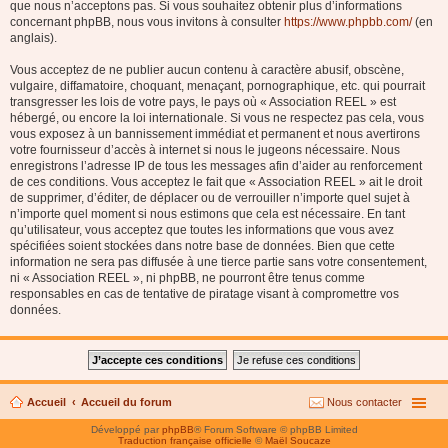
que nous n’acceptons pas. Si vous souhaitez obtenir plus d’informations
concernant phpBB, nous vous invitons à consulter
https://www.phpbb.com/
(en
anglais).
Vous acceptez de ne publier aucun contenu à caractère abusif, obscène,
vulgaire, diffamatoire, choquant, menaçant, pornographique, etc. qui pourrait
transgresser les lois de votre pays, le pays où « Association REEL » est
hébergé, ou encore la loi internationale. Si vous ne respectez pas cela, vous
vous exposez à un bannissement immédiat et permanent et nous avertirons
votre fournisseur d’accès à internet si nous le jugeons nécessaire. Nous
enregistrons l’adresse IP de tous les messages afin d’aider au renforcement
de ces conditions. Vous acceptez le fait que « Association REEL » ait le droit
de supprimer, d’éditer, de déplacer ou de verrouiller n’importe quel sujet à
n’importe quel moment si nous estimons que cela est nécessaire. En tant
qu’utilisateur, vous acceptez que toutes les informations que vous avez
spécifiées soient stockées dans notre base de données. Bien que cette
information ne sera pas diffusée à une tierce partie sans votre consentement,
ni « Association REEL », ni phpBB, ne pourront être tenus comme
responsables en cas de tentative de piratage visant à compromettre vos
données.
Accueil
Accueil du forum
Nous contacter
Développé par
phpBB
® Forum Software © phpBB Limited
Traduction française officielle
©
Maël Soucaze