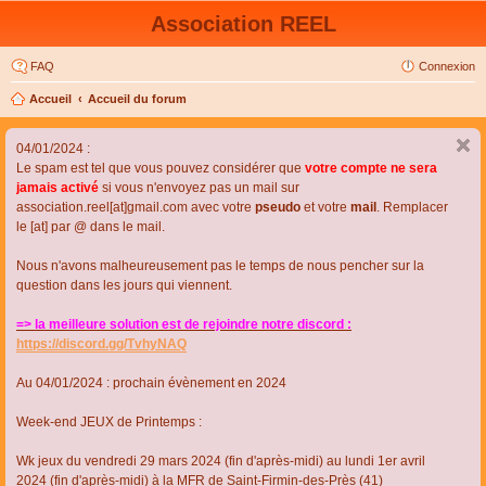
Association REEL
FAQ
Connexion
Accueil
Accueil du forum
04/01/2024 :
Le spam est tel que vous pouvez considérer que
votre compte ne sera
jamais activé
si vous n'envoyez pas un mail sur
association.reel[at]gmail.com avec votre
pseudo
et votre
mail
. Remplacer
le [at] par @ dans le mail.
Nous n'avons malheureusement pas le temps de nous pencher sur la
question dans les jours qui viennent.
=> la meilleure solution est de rejoindre notre discord :
https://discord.gg/TvhyNAQ
Au 04/01/2024 : prochain évènement en 2024
Week-end JEUX de Printemps :
Wk jeux du vendredi 29 mars 2024 (fin d'après-midi) au lundi 1er avril
2024 (fin d'après-midi) à la MFR de Saint-Firmin-des-Près (41)