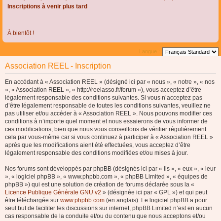
Inscriptions à venir plus tard
À bientôt !
Langue :
Association REEL - Inscription
En accédant à « Association REEL » (désigné ici par « nous », « notre », « nos
», « Association REEL », « http://reelasso.fr/forum »), vous acceptez d’être
légalement responsable des conditions suivantes. Si vous n’acceptez pas
d’être légalement responsable de toutes les conditions suivantes, veuillez ne
pas utiliser et/ou accéder à « Association REEL ». Nous pouvons modifier ces
conditions à n’importe quel moment et nous essaierons de vous informer de
ces modifications, bien que nous vous conseillons de vérifier régulièrement
cela par vous-même car si vous continuez à participer à « Association REEL »
après que les modifications aient été effectuées, vous acceptez d’être
légalement responsable des conditions modifiées et/ou mises à jour.
Nos forums sont développés par phpBB (désignés ici par « ils », « eux », « leur
», « logiciel phpBB », « www.phpbb.com », « phpBB Limited », « équipes de
phpBB ») qui est une solution de création de forums déclarée sous la «
Licence Publique Générale GNU v2
» (désignée ici par « GPL ») et qui peut
être téléchargée sur
www.phpbb.com
(en anglais). Le logiciel phpBB a pour
seul but de faciliter les discussions sur internet, phpBB Limited n’est en aucun
cas responsable de la conduite et/ou du contenu que nous acceptons et/ou