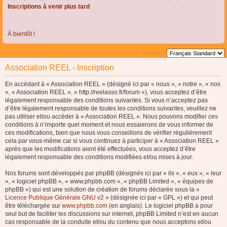
Inscriptions à venir plus tard
À bientôt !
Langue :
Association REEL - Inscription
En accédant à « Association REEL » (désigné ici par « nous », « notre », « nos
», « Association REEL », « http://reelasso.fr/forum »), vous acceptez d’être
légalement responsable des conditions suivantes. Si vous n’acceptez pas
d’être légalement responsable de toutes les conditions suivantes, veuillez ne
pas utiliser et/ou accéder à « Association REEL ». Nous pouvons modifier ces
conditions à n’importe quel moment et nous essaierons de vous informer de
ces modifications, bien que nous vous conseillons de vérifier régulièrement
cela par vous-même car si vous continuez à participer à « Association REEL »
après que les modifications aient été effectuées, vous acceptez d’être
légalement responsable des conditions modifiées et/ou mises à jour.
Nos forums sont développés par phpBB (désignés ici par « ils », « eux », « leur
», « logiciel phpBB », « www.phpbb.com », « phpBB Limited », « équipes de
phpBB ») qui est une solution de création de forums déclarée sous la «
Licence Publique Générale GNU v2
» (désignée ici par « GPL ») et qui peut
être téléchargée sur
www.phpbb.com
(en anglais). Le logiciel phpBB a pour
seul but de faciliter les discussions sur internet, phpBB Limited n’est en aucun
cas responsable de la conduite et/ou du contenu que nous acceptons et/ou