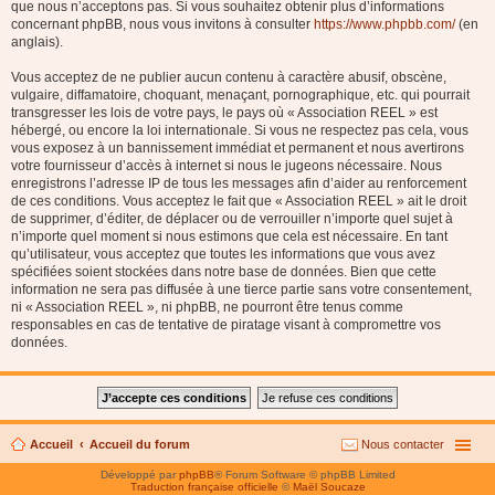
que nous n’acceptons pas. Si vous souhaitez obtenir plus d’informations
concernant phpBB, nous vous invitons à consulter
https://www.phpbb.com/
(en
anglais).
Vous acceptez de ne publier aucun contenu à caractère abusif, obscène,
vulgaire, diffamatoire, choquant, menaçant, pornographique, etc. qui pourrait
transgresser les lois de votre pays, le pays où « Association REEL » est
hébergé, ou encore la loi internationale. Si vous ne respectez pas cela, vous
vous exposez à un bannissement immédiat et permanent et nous avertirons
votre fournisseur d’accès à internet si nous le jugeons nécessaire. Nous
enregistrons l’adresse IP de tous les messages afin d’aider au renforcement
de ces conditions. Vous acceptez le fait que « Association REEL » ait le droit
de supprimer, d’éditer, de déplacer ou de verrouiller n’importe quel sujet à
n’importe quel moment si nous estimons que cela est nécessaire. En tant
qu’utilisateur, vous acceptez que toutes les informations que vous avez
spécifiées soient stockées dans notre base de données. Bien que cette
information ne sera pas diffusée à une tierce partie sans votre consentement,
ni « Association REEL », ni phpBB, ne pourront être tenus comme
responsables en cas de tentative de piratage visant à compromettre vos
données.
Accueil
Accueil du forum
Nous contacter
Développé par
phpBB
® Forum Software © phpBB Limited
Traduction française officielle
©
Maël Soucaze