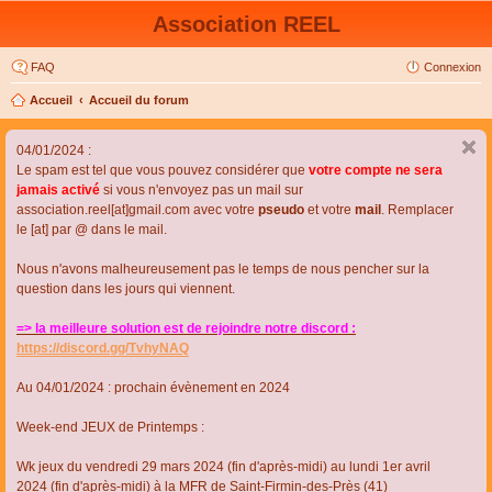
Association REEL
FAQ
Connexion
Accueil
Accueil du forum
04/01/2024 :
Le spam est tel que vous pouvez considérer que
votre compte ne sera
jamais activé
si vous n'envoyez pas un mail sur
association.reel[at]gmail.com avec votre
pseudo
et votre
mail
. Remplacer
le [at] par @ dans le mail.
Nous n'avons malheureusement pas le temps de nous pencher sur la
question dans les jours qui viennent.
=> la meilleure solution est de rejoindre notre discord :
https://discord.gg/TvhyNAQ
Au 04/01/2024 : prochain évènement en 2024
Week-end JEUX de Printemps :
Wk jeux du vendredi 29 mars 2024 (fin d'après-midi) au lundi 1er avril
2024 (fin d'après-midi) à la MFR de Saint-Firmin-des-Près (41)