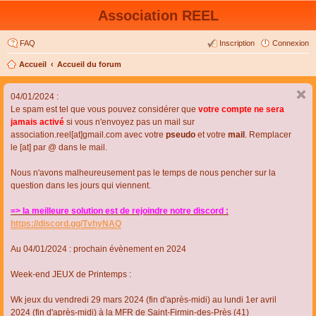
Association REEL
FAQ
Inscription
Connexion
Accueil
Accueil du forum
04/01/2024 :
Le spam est tel que vous pouvez considérer que
votre compte ne sera
jamais activé
si vous n'envoyez pas un mail sur
association.reel[at]gmail.com avec votre
pseudo
et votre
mail
. Remplacer
le [at] par @ dans le mail.
Nous n'avons malheureusement pas le temps de nous pencher sur la
question dans les jours qui viennent.
=> la meilleure solution est de rejoindre notre discord :
https://discord.gg/TvhyNAQ
Au 04/01/2024 : prochain évènement en 2024
Week-end JEUX de Printemps :
Wk jeux du vendredi 29 mars 2024 (fin d'après-midi) au lundi 1er avril
2024 (fin d'après-midi) à la MFR de Saint-Firmin-des-Près (41)