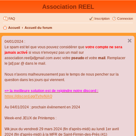
Association REEL
FAQ
Inscription
Connexion
Accueil
Accueil du forum
04/01/2024 :
Le spam est tel que vous pouvez considérer que
votre compte ne sera
jamais activé
si vous n'envoyez pas un mail sur
association.reel[at]gmail.com avec votre
pseudo
et votre
mail
. Remplacer
le [at] par @ dans le mail.
Nous n'avons malheureusement pas le temps de nous pencher sur la
question dans les jours qui viennent.
=> la meilleure solution est de rejoindre notre discord :
https://discord.gg/TvhyNAQ
Au 04/01/2024 : prochain évènement en 2024
Week-end JEUX de Printemps :
Wk jeux du vendredi 29 mars 2024 (fin d'après-midi) au lundi 1er avril
2024 (fin d'après-midi) à la MFR de Saint-Firmin-des-Près (41)