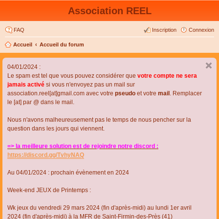
Association REEL
FAQ
Inscription
Connexion
Accueil
Accueil du forum
04/01/2024 :
Le spam est tel que vous pouvez considérer que
votre compte ne sera
jamais activé
si vous n'envoyez pas un mail sur
association.reel[at]gmail.com avec votre
pseudo
et votre
mail
. Remplacer
le [at] par @ dans le mail.
Nous n'avons malheureusement pas le temps de nous pencher sur la
question dans les jours qui viennent.
=> la meilleure solution est de rejoindre notre discord :
https://discord.gg/TvhyNAQ
Au 04/01/2024 : prochain évènement en 2024
Week-end JEUX de Printemps :
Wk jeux du vendredi 29 mars 2024 (fin d'après-midi) au lundi 1er avril
2024 (fin d'après-midi) à la MFR de Saint-Firmin-des-Près (41)