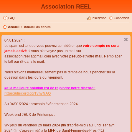
Association REEL
FAQ
Inscription
Connexion
Accueil
Accueil du forum
04/01/2024 :
Le spam est tel que vous pouvez considérer que
votre compte ne sera
jamais activé
si vous n'envoyez pas un mail sur
association.reel[at]gmail.com avec votre
pseudo
et votre
mail
. Remplacer
le [at] par @ dans le mail.
Nous n'avons malheureusement pas le temps de nous pencher sur la
question dans les jours qui viennent.
=> la meilleure solution est de rejoindre notre discord :
https://discord.gg/TvhyNAQ
Au 04/01/2024 : prochain évènement en 2024
Week-end JEUX de Printemps :
Wk jeux du vendredi 29 mars 2024 (fin d'après-midi) au lundi 1er avril
2024 (fin d'après-midi) à la MFR de Saint-Firmin-des-Près (41)