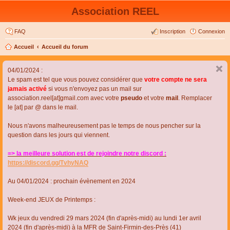
Association REEL
FAQ
Inscription
Connexion
Accueil
Accueil du forum
04/01/2024 :
Le spam est tel que vous pouvez considérer que
votre compte ne sera
jamais activé
si vous n'envoyez pas un mail sur
association.reel[at]gmail.com avec votre
pseudo
et votre
mail
. Remplacer
le [at] par @ dans le mail.
Nous n'avons malheureusement pas le temps de nous pencher sur la
question dans les jours qui viennent.
=> la meilleure solution est de rejoindre notre discord :
https://discord.gg/TvhyNAQ
Au 04/01/2024 : prochain évènement en 2024
Week-end JEUX de Printemps :
Wk jeux du vendredi 29 mars 2024 (fin d'après-midi) au lundi 1er avril
2024 (fin d'après-midi) à la MFR de Saint-Firmin-des-Près (41)