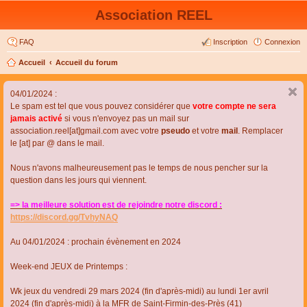
Association REEL
FAQ
Inscription
Connexion
Accueil
Accueil du forum
04/01/2024 :
Le spam est tel que vous pouvez considérer que
votre compte ne sera
jamais activé
si vous n'envoyez pas un mail sur
association.reel[at]gmail.com avec votre
pseudo
et votre
mail
. Remplacer
le [at] par @ dans le mail.
Nous n'avons malheureusement pas le temps de nous pencher sur la
question dans les jours qui viennent.
=> la meilleure solution est de rejoindre notre discord :
https://discord.gg/TvhyNAQ
Au 04/01/2024 : prochain évènement en 2024
Week-end JEUX de Printemps :
Wk jeux du vendredi 29 mars 2024 (fin d'après-midi) au lundi 1er avril
2024 (fin d'après-midi) à la MFR de Saint-Firmin-des-Près (41)