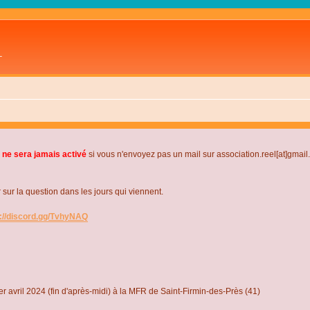
L
 ne sera jamais activé
si vous n'envoyez pas un mail sur association.reel[at]gmai
r la question dans les jours qui viennent.
s://discord.gg/TvhyNAQ
r avril 2024 (fin d'après-midi) à la MFR de Saint-Firmin-des-Près (41)