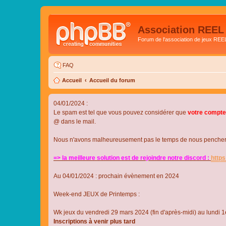
Association REEL
Forum de l'association de jeux REE
FAQ
Accueil
Accueil du forum
04/01/2024 :
Le spam est tel que vous pouvez considérer que
votre compte
@ dans le mail.
Nous n'avons malheureusement pas le temps de nous pencher su
=> la meilleure solution est de rejoindre notre discord :
http
Au 04/01/2024 : prochain évènement en 2024
Week-end JEUX de Printemps :
Wk jeux du vendredi 29 mars 2024 (fin d'après-midi) au lundi 1e
Inscriptions à venir plus tard