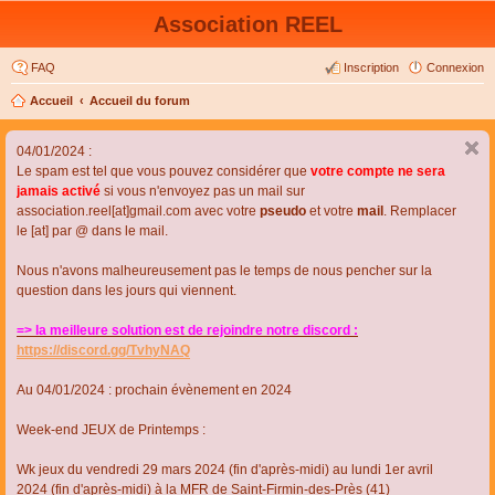
Association REEL
FAQ
Inscription
Connexion
Accueil
Accueil du forum
04/01/2024 :
Le spam est tel que vous pouvez considérer que
votre compte ne sera
jamais activé
si vous n'envoyez pas un mail sur
association.reel[at]gmail.com avec votre
pseudo
et votre
mail
. Remplacer
le [at] par @ dans le mail.
Nous n'avons malheureusement pas le temps de nous pencher sur la
question dans les jours qui viennent.
=> la meilleure solution est de rejoindre notre discord :
https://discord.gg/TvhyNAQ
Au 04/01/2024 : prochain évènement en 2024
Week-end JEUX de Printemps :
Wk jeux du vendredi 29 mars 2024 (fin d'après-midi) au lundi 1er avril
2024 (fin d'après-midi) à la MFR de Saint-Firmin-des-Près (41)