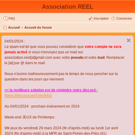
Association REEL
FAQ
Inscription
Connexion
Accueil
Accueil du forum
04/01/2024 :
Le spam est tel que vous pouvez considérer que
votre compte ne sera
jamais activé
si vous n'envoyez pas un mail sur
association.reel[at]gmail.com avec votre
pseudo
et votre
mail
. Remplacer
le [at] par @ dans le mail.
Nous n'avons malheureusement pas le temps de nous pencher sur la
question dans les jours qui viennent.
=> la meilleure solution est de rejoindre notre discord :
https://discord.gg/TvhyNAQ
Au 04/01/2024 : prochain évènement en 2024
Week-end JEUX de Printemps :
Wk jeux du vendredi 29 mars 2024 (fin d'après-midi) au lundi 1er avril
2024 (fin d'après-midi) à la MFR de Saint-Firmin-des-Près (41)