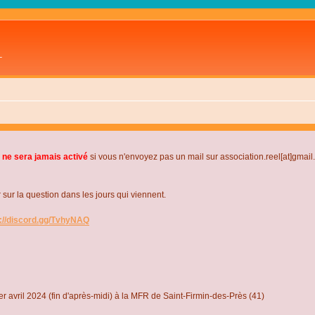
L
 ne sera jamais activé
si vous n'envoyez pas un mail sur association.reel[at]gmai
r la question dans les jours qui viennent.
s://discord.gg/TvhyNAQ
r avril 2024 (fin d'après-midi) à la MFR de Saint-Firmin-des-Près (41)