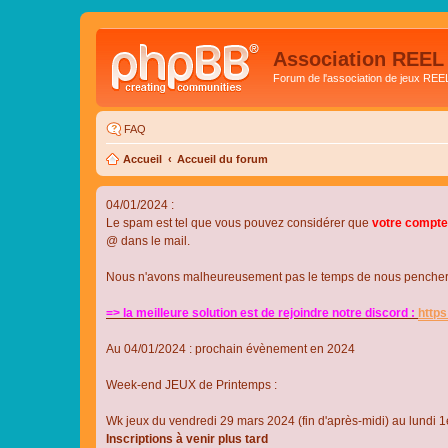
Association REEL
Forum de l'association de jeux REE
FAQ
Accueil
Accueil du forum
04/01/2024 :
Le spam est tel que vous pouvez considérer que
votre compte
@ dans le mail.
Nous n'avons malheureusement pas le temps de nous pencher su
=> la meilleure solution est de rejoindre notre discord :
http
Au 04/01/2024 : prochain évènement en 2024
Week-end JEUX de Printemps :
Wk jeux du vendredi 29 mars 2024 (fin d'après-midi) au lundi 1e
Inscriptions à venir plus tard