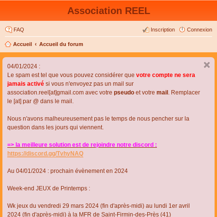
Association REEL
FAQ
Inscription
Connexion
Accueil
Accueil du forum
04/01/2024 :
Le spam est tel que vous pouvez considérer que
votre compte ne sera
jamais activé
si vous n'envoyez pas un mail sur
association.reel[at]gmail.com avec votre
pseudo
et votre
mail
. Remplacer
le [at] par @ dans le mail.
Nous n'avons malheureusement pas le temps de nous pencher sur la
question dans les jours qui viennent.
=> la meilleure solution est de rejoindre notre discord :
https://discord.gg/TvhyNAQ
Au 04/01/2024 : prochain évènement en 2024
Week-end JEUX de Printemps :
Wk jeux du vendredi 29 mars 2024 (fin d'après-midi) au lundi 1er avril
2024 (fin d'après-midi) à la MFR de Saint-Firmin-des-Près (41)