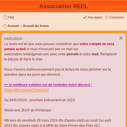
Association REEL
FAQ
Inscription
Connexion
Accueil
Accueil du forum
04/01/2024 :
Le spam est tel que vous pouvez considérer que
votre compte ne sera
jamais activé
si vous n'envoyez pas un mail sur
association.reel[at]gmail.com avec votre
pseudo
et votre
mail
. Remplacer
le [at] par @ dans le mail.
Nous n'avons malheureusement pas le temps de nous pencher sur la
question dans les jours qui viennent.
=> la meilleure solution est de rejoindre notre discord :
https://discord.gg/TvhyNAQ
Au 04/01/2024 : prochain évènement en 2024
Week-end JEUX de Printemps :
Wk jeux du vendredi 29 mars 2024 (fin d'après-midi) au lundi 1er avril
2024 (fin d'après-midi) à la MFR de Saint-Firmin-des-Près (41)