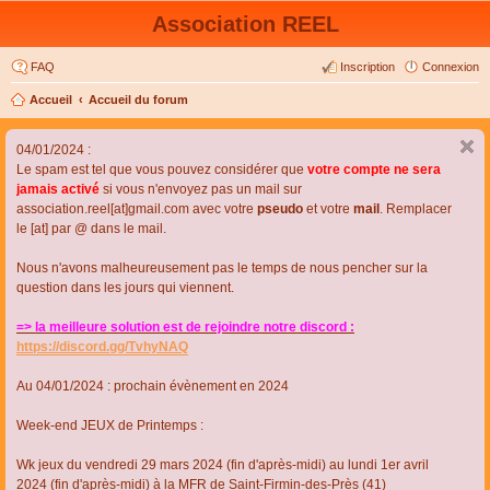
Association REEL
FAQ
Inscription
Connexion
Accueil
Accueil du forum
04/01/2024 :
Le spam est tel que vous pouvez considérer que
votre compte ne sera
jamais activé
si vous n'envoyez pas un mail sur
association.reel[at]gmail.com avec votre
pseudo
et votre
mail
. Remplacer
le [at] par @ dans le mail.
Nous n'avons malheureusement pas le temps de nous pencher sur la
question dans les jours qui viennent.
=> la meilleure solution est de rejoindre notre discord :
https://discord.gg/TvhyNAQ
Au 04/01/2024 : prochain évènement en 2024
Week-end JEUX de Printemps :
Wk jeux du vendredi 29 mars 2024 (fin d'après-midi) au lundi 1er avril
2024 (fin d'après-midi) à la MFR de Saint-Firmin-des-Près (41)