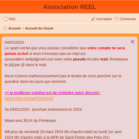
Association REEL
FAQ
Inscription
Connexion
Accueil
Accueil du forum
04/01/2024 :
Le spam est tel que vous pouvez considérer que
votre compte ne sera
jamais activé
si vous n'envoyez pas un mail sur
association.reel[at]gmail.com avec votre
pseudo
et votre
mail
. Remplacer
le [at] par @ dans le mail.
Nous n'avons malheureusement pas le temps de nous pencher sur la
question dans les jours qui viennent.
=> la meilleure solution est de rejoindre notre discord :
https://discord.gg/TvhyNAQ
Au 04/01/2024 : prochain évènement en 2024
Week-end JEUX de Printemps :
Wk jeux du vendredi 29 mars 2024 (fin d'après-midi) au lundi 1er avril
2024 (fin d'après-midi) à la MFR de Saint-Firmin-des-Près (41)