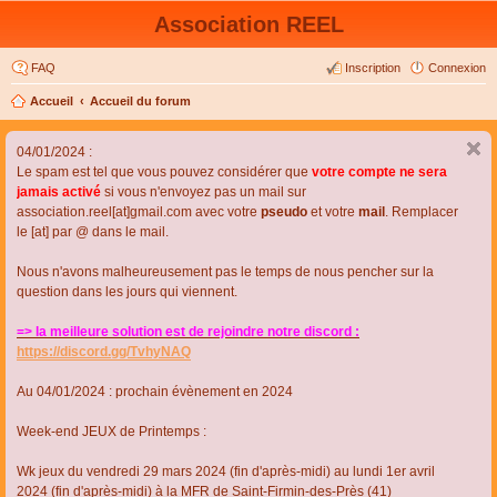
Association REEL
FAQ
Inscription
Connexion
Accueil
Accueil du forum
04/01/2024 :
Le spam est tel que vous pouvez considérer que
votre compte ne sera
jamais activé
si vous n'envoyez pas un mail sur
association.reel[at]gmail.com avec votre
pseudo
et votre
mail
. Remplacer
le [at] par @ dans le mail.
Nous n'avons malheureusement pas le temps de nous pencher sur la
question dans les jours qui viennent.
=> la meilleure solution est de rejoindre notre discord :
https://discord.gg/TvhyNAQ
Au 04/01/2024 : prochain évènement en 2024
Week-end JEUX de Printemps :
Wk jeux du vendredi 29 mars 2024 (fin d'après-midi) au lundi 1er avril
2024 (fin d'après-midi) à la MFR de Saint-Firmin-des-Près (41)