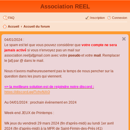
Association REEL
FAQ
Inscription
Connexion
Accueil
Accueil du forum
04/01/2024 :
Le spam est tel que vous pouvez considérer que
votre compte ne sera
jamais activé
si vous n'envoyez pas un mail sur
association.reel[at]gmail.com avec votre
pseudo
et votre
mail
. Remplacer
le [at] par @ dans le mail.
Nous n'avons malheureusement pas le temps de nous pencher sur la
question dans les jours qui viennent.
=> la meilleure solution est de rejoindre notre discord :
https://discord.gg/TvhyNAQ
Au 04/01/2024 : prochain évènement en 2024
Week-end JEUX de Printemps :
Wk jeux du vendredi 29 mars 2024 (fin d'après-midi) au lundi 1er avril
2024 (fin d'après-midi) à la MFR de Saint-Firmin-des-Près (41)