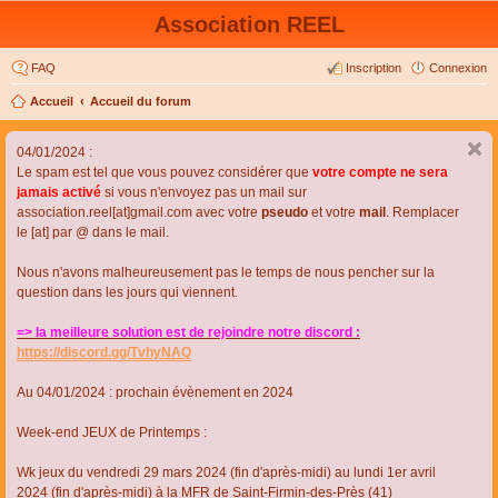
Association REEL
FAQ
Inscription
Connexion
Accueil
Accueil du forum
04/01/2024 :
Le spam est tel que vous pouvez considérer que
votre compte ne sera
jamais activé
si vous n'envoyez pas un mail sur
association.reel[at]gmail.com avec votre
pseudo
et votre
mail
. Remplacer
le [at] par @ dans le mail.
Nous n'avons malheureusement pas le temps de nous pencher sur la
question dans les jours qui viennent.
=> la meilleure solution est de rejoindre notre discord :
https://discord.gg/TvhyNAQ
Au 04/01/2024 : prochain évènement en 2024
Week-end JEUX de Printemps :
Wk jeux du vendredi 29 mars 2024 (fin d'après-midi) au lundi 1er avril
2024 (fin d'après-midi) à la MFR de Saint-Firmin-des-Près (41)