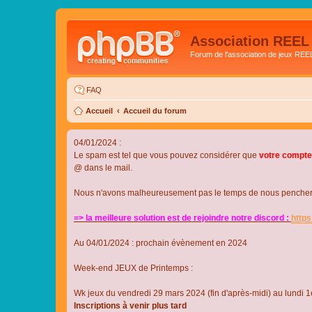
Association REEL
Forum de l'association de jeux REE
FAQ
Accueil
Accueil du forum
04/01/2024 :
Le spam est tel que vous pouvez considérer que
votre compte
@ dans le mail.
Nous n'avons malheureusement pas le temps de nous pencher su
=> la meilleure solution est de rejoindre notre discord :
http
Au 04/01/2024 : prochain évènement en 2024
Week-end JEUX de Printemps :
Wk jeux du vendredi 29 mars 2024 (fin d'après-midi) au lundi 1e
Inscriptions à venir plus tard