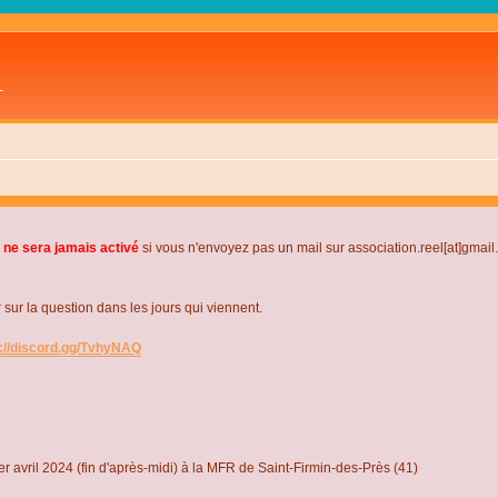
L
 ne sera jamais activé
si vous n'envoyez pas un mail sur association.reel[at]gmai
r la question dans les jours qui viennent.
s://discord.gg/TvhyNAQ
r avril 2024 (fin d'après-midi) à la MFR de Saint-Firmin-des-Près (41)