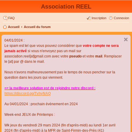
Association REEL
FAQ
Inscription
Connexion
Accueil
Accueil du forum
04/01/2024 :
Le spam est tel que vous pouvez considérer que
votre compte ne sera
jamais activé
si vous n'envoyez pas un mail sur
association.reel[at]gmail.com avec votre
pseudo
et votre
mail
. Remplacer
le [at] par @ dans le mail.
Nous n'avons malheureusement pas le temps de nous pencher sur la
question dans les jours qui viennent.
=> la meilleure solution est de rejoindre notre discord :
https://discord.gg/TvhyNAQ
Au 04/01/2024 : prochain évènement en 2024
Week-end JEUX de Printemps :
Wk jeux du vendredi 29 mars 2024 (fin d'après-midi) au lundi 1er avril
2024 (fin d'après-midi) à la MFR de Saint-Firmin-des-Près (41)