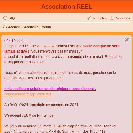
Association REEL
FAQ
Inscription
Connexion
Accueil
Accueil du forum
04/01/2024 :
Le spam est tel que vous pouvez considérer que
votre compte ne sera
jamais activé
si vous n'envoyez pas un mail sur
association.reel[at]gmail.com avec votre
pseudo
et votre
mail
. Remplacer
le [at] par @ dans le mail.
Nous n'avons malheureusement pas le temps de nous pencher sur la
question dans les jours qui viennent.
=> la meilleure solution est de rejoindre notre discord :
https://discord.gg/TvhyNAQ
Au 04/01/2024 : prochain évènement en 2024
Week-end JEUX de Printemps :
Wk jeux du vendredi 29 mars 2024 (fin d'après-midi) au lundi 1er avril
2024 (fin d'après-midi) à la MFR de Saint-Firmin-des-Près (41)