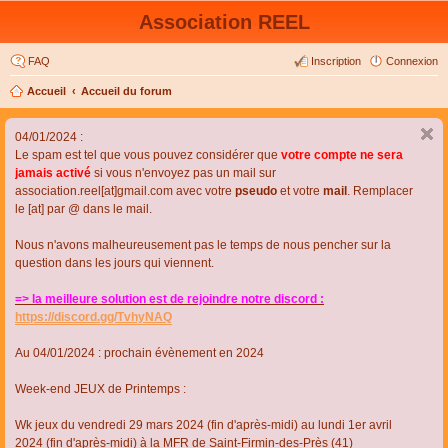
Association REEL
FAQ
Inscription
Connexion
Accueil
Accueil du forum
04/01/2024 :
Le spam est tel que vous pouvez considérer que
votre compte ne sera
jamais activé
si vous n'envoyez pas un mail sur
association.reel[at]gmail.com avec votre
pseudo
et votre
mail
. Remplacer
le [at] par @ dans le mail.
Nous n'avons malheureusement pas le temps de nous pencher sur la
question dans les jours qui viennent.
=> la meilleure solution est de rejoindre notre discord :
https://discord.gg/TvhyNAQ
Au 04/01/2024 : prochain évènement en 2024
Week-end JEUX de Printemps :
Wk jeux du vendredi 29 mars 2024 (fin d'après-midi) au lundi 1er avril
2024 (fin d'après-midi) à la MFR de Saint-Firmin-des-Près (41)