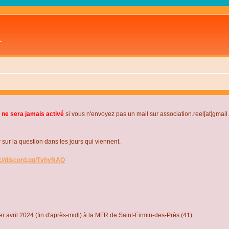
L
 ne sera jamais activé
si vous n'envoyez pas un mail sur association.reel[at]gmai
r la question dans les jours qui viennent.
s://discord.gg/TvhyNAQ
r avril 2024 (fin d'après-midi) à la MFR de Saint-Firmin-des-Près (41)