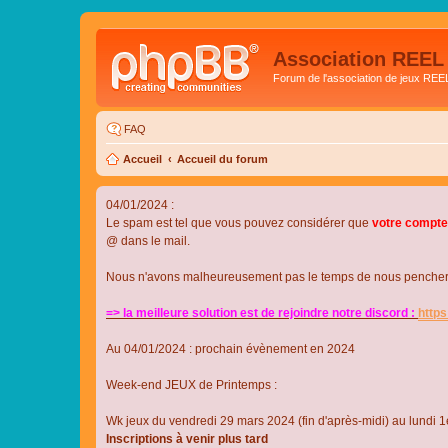
Association REEL
Forum de l'association de jeux REE
FAQ
Accueil
Accueil du forum
04/01/2024 :
Le spam est tel que vous pouvez considérer que
votre compte
@ dans le mail.
Nous n'avons malheureusement pas le temps de nous pencher su
=> la meilleure solution est de rejoindre notre discord :
http
Au 04/01/2024 : prochain évènement en 2024
Week-end JEUX de Printemps :
Wk jeux du vendredi 29 mars 2024 (fin d'après-midi) au lundi 1e
Inscriptions à venir plus tard