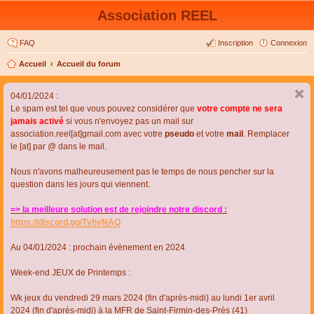
Association REEL
FAQ
Inscription
Connexion
Accueil
Accueil du forum
04/01/2024 :
Le spam est tel que vous pouvez considérer que
votre compte ne sera
jamais activé
si vous n'envoyez pas un mail sur
association.reel[at]gmail.com avec votre
pseudo
et votre
mail
. Remplacer
le [at] par @ dans le mail.
Nous n'avons malheureusement pas le temps de nous pencher sur la
question dans les jours qui viennent.
=> la meilleure solution est de rejoindre notre discord :
https://discord.gg/TvhyNAQ
Au 04/01/2024 : prochain évènement en 2024
Week-end JEUX de Printemps :
Wk jeux du vendredi 29 mars 2024 (fin d'après-midi) au lundi 1er avril
2024 (fin d'après-midi) à la MFR de Saint-Firmin-des-Près (41)