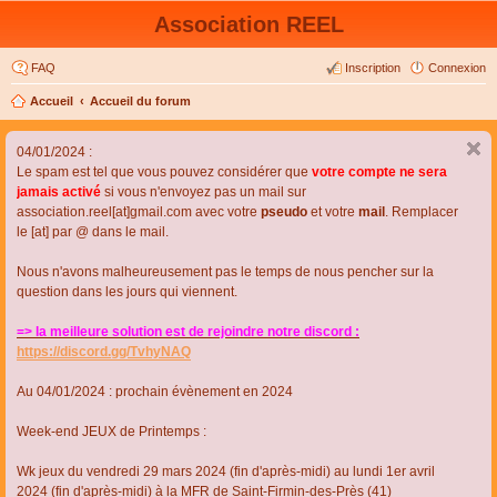
Association REEL
FAQ
Inscription
Connexion
Accueil
Accueil du forum
04/01/2024 :
Le spam est tel que vous pouvez considérer que
votre compte ne sera
jamais activé
si vous n'envoyez pas un mail sur
association.reel[at]gmail.com avec votre
pseudo
et votre
mail
. Remplacer
le [at] par @ dans le mail.
Nous n'avons malheureusement pas le temps de nous pencher sur la
question dans les jours qui viennent.
=> la meilleure solution est de rejoindre notre discord :
https://discord.gg/TvhyNAQ
Au 04/01/2024 : prochain évènement en 2024
Week-end JEUX de Printemps :
Wk jeux du vendredi 29 mars 2024 (fin d'après-midi) au lundi 1er avril
2024 (fin d'après-midi) à la MFR de Saint-Firmin-des-Près (41)