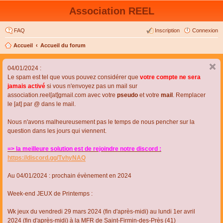
Association REEL
FAQ
Inscription
Connexion
Accueil
Accueil du forum
04/01/2024 :
Le spam est tel que vous pouvez considérer que
votre compte ne sera
jamais activé
si vous n'envoyez pas un mail sur
association.reel[at]gmail.com avec votre
pseudo
et votre
mail
. Remplacer
le [at] par @ dans le mail.
Nous n'avons malheureusement pas le temps de nous pencher sur la
question dans les jours qui viennent.
=> la meilleure solution est de rejoindre notre discord :
https://discord.gg/TvhyNAQ
Au 04/01/2024 : prochain évènement en 2024
Week-end JEUX de Printemps :
Wk jeux du vendredi 29 mars 2024 (fin d'après-midi) au lundi 1er avril
2024 (fin d'après-midi) à la MFR de Saint-Firmin-des-Près (41)