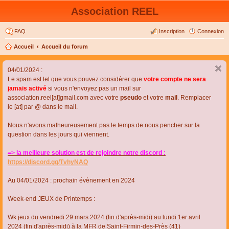
Association REEL
FAQ
Inscription
Connexion
Accueil
Accueil du forum
04/01/2024 :
Le spam est tel que vous pouvez considérer que
votre compte ne sera
jamais activé
si vous n'envoyez pas un mail sur
association.reel[at]gmail.com avec votre
pseudo
et votre
mail
. Remplacer
le [at] par @ dans le mail.
Nous n'avons malheureusement pas le temps de nous pencher sur la
question dans les jours qui viennent.
=> la meilleure solution est de rejoindre notre discord :
https://discord.gg/TvhyNAQ
Au 04/01/2024 : prochain évènement en 2024
Week-end JEUX de Printemps :
Wk jeux du vendredi 29 mars 2024 (fin d'après-midi) au lundi 1er avril
2024 (fin d'après-midi) à la MFR de Saint-Firmin-des-Près (41)