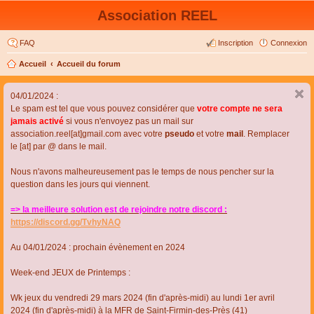
Association REEL
FAQ
Inscription
Connexion
Accueil
Accueil du forum
04/01/2024 :
Le spam est tel que vous pouvez considérer que
votre compte ne sera
jamais activé
si vous n'envoyez pas un mail sur
association.reel[at]gmail.com avec votre
pseudo
et votre
mail
. Remplacer
le [at] par @ dans le mail.
Nous n'avons malheureusement pas le temps de nous pencher sur la
question dans les jours qui viennent.
=> la meilleure solution est de rejoindre notre discord :
https://discord.gg/TvhyNAQ
Au 04/01/2024 : prochain évènement en 2024
Week-end JEUX de Printemps :
Wk jeux du vendredi 29 mars 2024 (fin d'après-midi) au lundi 1er avril
2024 (fin d'après-midi) à la MFR de Saint-Firmin-des-Près (41)