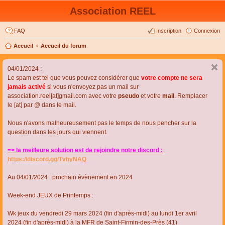
Association REEL
FAQ
Inscription
Connexion
Accueil
Accueil du forum
04/01/2024 :
Le spam est tel que vous pouvez considérer que
votre compte ne sera
jamais activé
si vous n'envoyez pas un mail sur
association.reel[at]gmail.com avec votre
pseudo
et votre
mail
. Remplacer
le [at] par @ dans le mail.
Nous n'avons malheureusement pas le temps de nous pencher sur la
question dans les jours qui viennent.
=> la meilleure solution est de rejoindre notre discord :
https://discord.gg/TvhyNAQ
Au 04/01/2024 : prochain évènement en 2024
Week-end JEUX de Printemps :
Wk jeux du vendredi 29 mars 2024 (fin d'après-midi) au lundi 1er avril
2024 (fin d'après-midi) à la MFR de Saint-Firmin-des-Près (41)