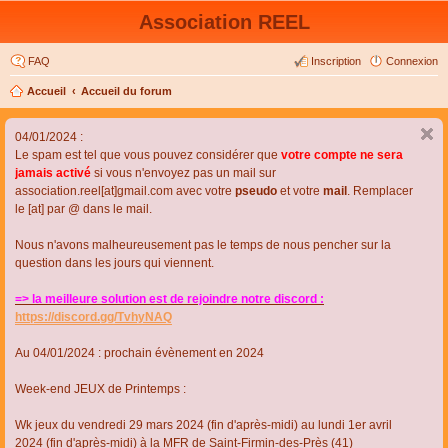
Association REEL
FAQ
Inscription
Connexion
Accueil
Accueil du forum
04/01/2024 :
Le spam est tel que vous pouvez considérer que
votre compte ne sera
jamais activé
si vous n'envoyez pas un mail sur
association.reel[at]gmail.com avec votre
pseudo
et votre
mail
. Remplacer
le [at] par @ dans le mail.
Nous n'avons malheureusement pas le temps de nous pencher sur la
question dans les jours qui viennent.
=> la meilleure solution est de rejoindre notre discord :
https://discord.gg/TvhyNAQ
Au 04/01/2024 : prochain évènement en 2024
Week-end JEUX de Printemps :
Wk jeux du vendredi 29 mars 2024 (fin d'après-midi) au lundi 1er avril
2024 (fin d'après-midi) à la MFR de Saint-Firmin-des-Près (41)