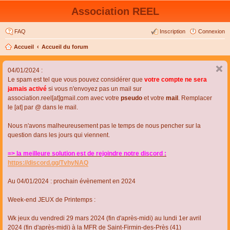
Association REEL
FAQ
Inscription
Connexion
Accueil
Accueil du forum
04/01/2024 :
Le spam est tel que vous pouvez considérer que
votre compte ne sera
jamais activé
si vous n'envoyez pas un mail sur
association.reel[at]gmail.com avec votre
pseudo
et votre
mail
. Remplacer
le [at] par @ dans le mail.
Nous n'avons malheureusement pas le temps de nous pencher sur la
question dans les jours qui viennent.
=> la meilleure solution est de rejoindre notre discord :
https://discord.gg/TvhyNAQ
Au 04/01/2024 : prochain évènement en 2024
Week-end JEUX de Printemps :
Wk jeux du vendredi 29 mars 2024 (fin d'après-midi) au lundi 1er avril
2024 (fin d'après-midi) à la MFR de Saint-Firmin-des-Près (41)