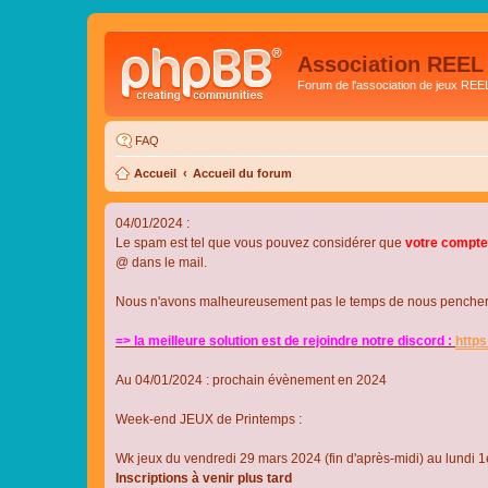
Association REEL
Forum de l'association de jeux REE
FAQ
Accueil
Accueil du forum
04/01/2024 :
Le spam est tel que vous pouvez considérer que
votre compte
@ dans le mail.
Nous n'avons malheureusement pas le temps de nous pencher su
=> la meilleure solution est de rejoindre notre discord :
http
Au 04/01/2024 : prochain évènement en 2024
Week-end JEUX de Printemps :
Wk jeux du vendredi 29 mars 2024 (fin d'après-midi) au lundi 1e
Inscriptions à venir plus tard