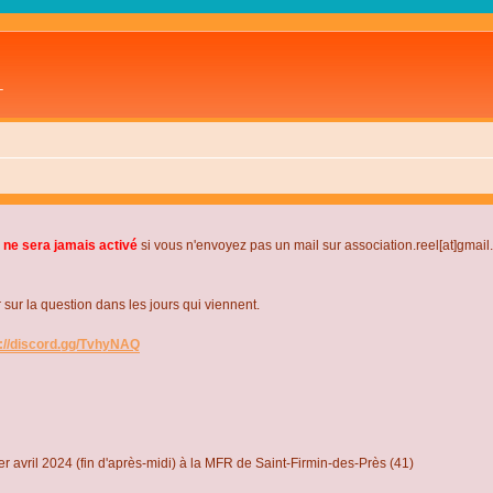
L
 ne sera jamais activé
si vous n'envoyez pas un mail sur association.reel[at]gmai
r la question dans les jours qui viennent.
s://discord.gg/TvhyNAQ
r avril 2024 (fin d'après-midi) à la MFR de Saint-Firmin-des-Près (41)