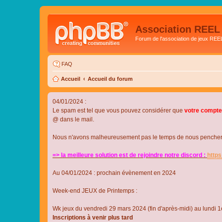
Association REEL
Forum de l'association de jeux REE
FAQ
Accueil
Accueil du forum
04/01/2024 :
Le spam est tel que vous pouvez considérer que
votre compte
@ dans le mail.
Nous n'avons malheureusement pas le temps de nous pencher su
=> la meilleure solution est de rejoindre notre discord :
http
Au 04/01/2024 : prochain évènement en 2024
Week-end JEUX de Printemps :
Wk jeux du vendredi 29 mars 2024 (fin d'après-midi) au lundi 1e
Inscriptions à venir plus tard