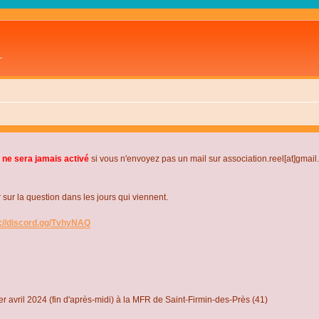
L
 ne sera jamais activé
si vous n'envoyez pas un mail sur association.reel[at]gmai
r la question dans les jours qui viennent.
s://discord.gg/TvhyNAQ
r avril 2024 (fin d'après-midi) à la MFR de Saint-Firmin-des-Près (41)