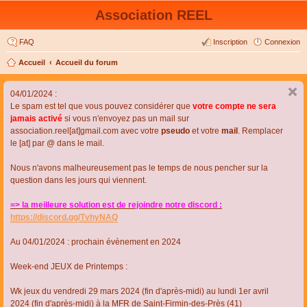
Association REEL
FAQ
Inscription
Connexion
Accueil
Accueil du forum
04/01/2024 :
Le spam est tel que vous pouvez considérer que
votre compte ne sera
jamais activé
si vous n'envoyez pas un mail sur
association.reel[at]gmail.com avec votre
pseudo
et votre
mail
. Remplacer
le [at] par @ dans le mail.
Nous n'avons malheureusement pas le temps de nous pencher sur la
question dans les jours qui viennent.
=> la meilleure solution est de rejoindre notre discord :
https://discord.gg/TvhyNAQ
Au 04/01/2024 : prochain évènement en 2024
Week-end JEUX de Printemps :
Wk jeux du vendredi 29 mars 2024 (fin d'après-midi) au lundi 1er avril
2024 (fin d'après-midi) à la MFR de Saint-Firmin-des-Près (41)