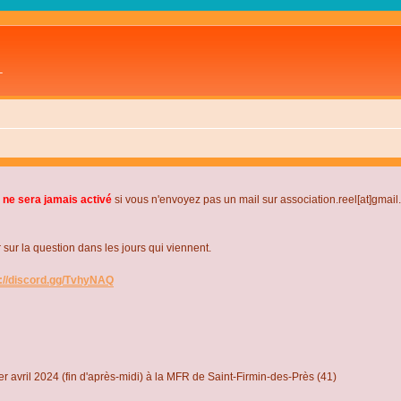
L
 ne sera jamais activé
si vous n'envoyez pas un mail sur association.reel[at]gmai
r la question dans les jours qui viennent.
s://discord.gg/TvhyNAQ
r avril 2024 (fin d'après-midi) à la MFR de Saint-Firmin-des-Près (41)