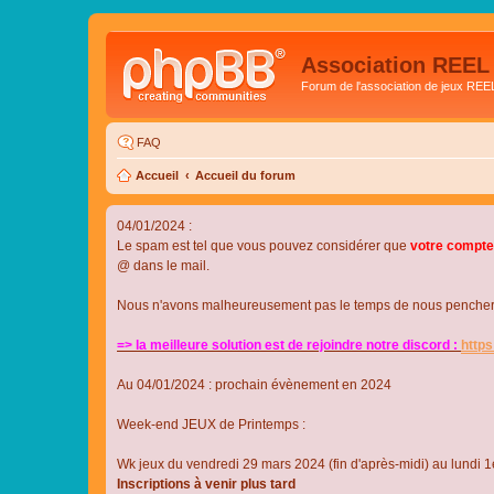
Association REEL
Forum de l'association de jeux REE
FAQ
Accueil
Accueil du forum
04/01/2024 :
Le spam est tel que vous pouvez considérer que
votre compte
@ dans le mail.
Nous n'avons malheureusement pas le temps de nous pencher su
=> la meilleure solution est de rejoindre notre discord :
http
Au 04/01/2024 : prochain évènement en 2024
Week-end JEUX de Printemps :
Wk jeux du vendredi 29 mars 2024 (fin d'après-midi) au lundi 1e
Inscriptions à venir plus tard